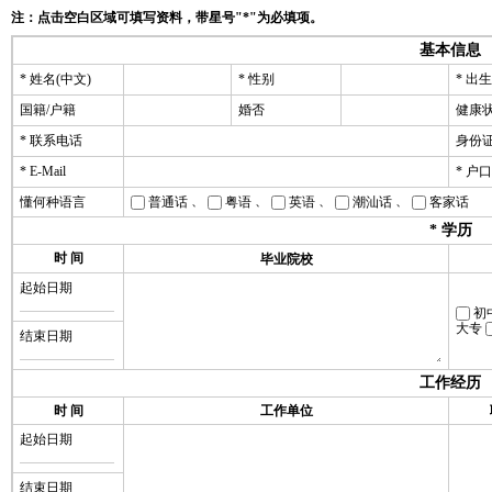
注：点击空白区域可填写资料，带星号"*"为必填项。
基本信息
* 姓名(中文)
* 性别
* 出
国籍/户籍
婚否
健康
* 联系电话
身份
* E-Mail
* 户
、
、
、
、
懂何种语言
普通话
粤语
英语
潮汕话
客家话
* 学历
时 间
毕业院校
起始日期
初
大专
结束日期
工作经历
时 间
工作单位
起始日期
结束日期